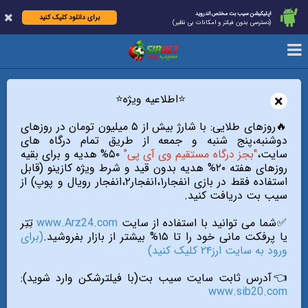
اپلیکیشن سیب بت مختص اندروید
برای دانلود کلیک کنید
(دسترسی بدون فیلتر و امکانات بی نظیر)
×
⭐️اطلاعیه ویژه⭐️
🔥روزهای طلایی: با شارژ بیش از ۵ میلیون تومان در روزهای
دوشنبه،پنج شنبه و جمعه از طریق تمام درگاه های
سایت،
"بجز درگاه مستقیم وی آی پی"
۵۰% هدیه و برای بقیه
روزهای هفته ۲۰% هدیه بدون قید و شرط ویژه کازینو (قابل
استفاده فقط در بازی انفجار۱،انفجار۲،انفجار رویال و پوپ) از
سیب بت دریافت کنید.
✅شما می توانید با استفاده از سایت
www.Arz24.com
تِتِر
یا پرفکت مانی خود را تا ۱۵% بیشتر از بازار بفروشید.
(برای
ورود به سایت ارز۲۴ کلیک کنید)
👈آدرس ثابت سایت سیب بت(با فیلترشکن وارد شوید):
www.sib20.com